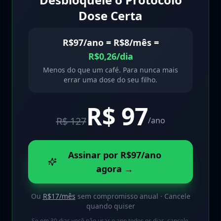
Dose Certa
R$97/ano = R$8/mês =
R$0,26/dia
Menos do que um café. Para nunca mais
errar uma dose do seu filho.
R$ 97
R$ 127
/ano
Assinar por R$97/ano
agora →
Ou
R$17/mês
sem compromisso anual · Cancele
quando quiser
Se em 30 dias você não usar o app todos os dias, cancele.